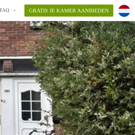
FAQ
GRATIS JE KAMER AANBIEDEN
em!
en op een Kamer in Arnhem?
van KamersArnhem?
aarsvergoeding/bemiddelingsvergoeding?