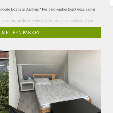
 goede locatie in Arnhem? Per 1 november komt deze kamer
e, 2 kamers op de 2e etage en 1 kamer op de 3e etage. Deze
 MET EEN PAKKET!
ekosten
en account aan op www.verhomevastgoed.nl en vraag een