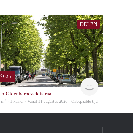
DELEN
625
€
Verhome
an Oldenbarneveldtstraat
2
6 m
· 1 kamer · Vanaf 31 augustus 2026 - Onbepaalde tijd