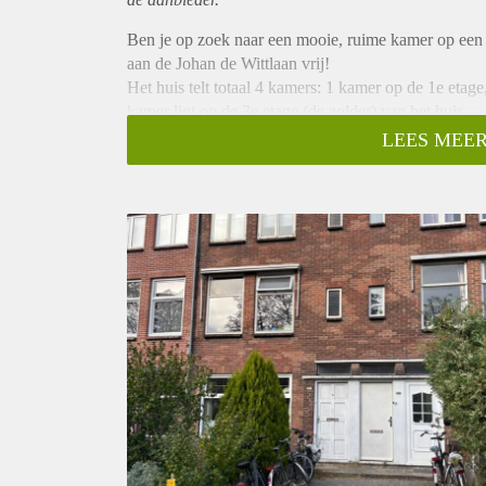
Ben je op zoek naar een mooie, ruime kamer op een
aan de Johan de Wittlaan vrij!
Het huis telt totaal 4 kamers: 1 kamer op de 1e etag
kamer ligt op de 3e etage (de zolder) van het huis.
Bijzonderheden:
LEES MEER
- Huurprijs: €500,- inclusief g/w/e en overige servic
- Waarborgsom: €500,-
- Minimale huurperiode: 12mnd.
- Garantsteller verplicht!
- Oppervlakte: +/- 9m2 (stahoogte)
- Aantal kamers: 1
- Huisdieren: zijn niet toegestaan
- Geschikt voor: 1 studerend persoon
Heb je interesse in deze leuke kamer? Maak dan e
bezichtiging aan.