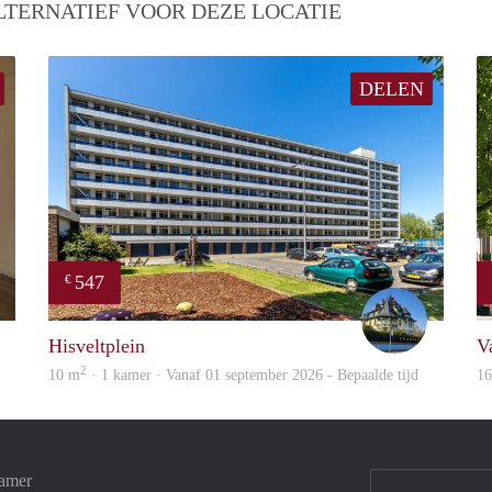
LTERNATIEF VOOR DEZE LOCATIE
DELEN
547
€
Verhome
James
Hisveltplein
V
2
10 m
· 1 kamer · Vanaf 01 september 2026 - Bepaalde tijd
1
Kamer