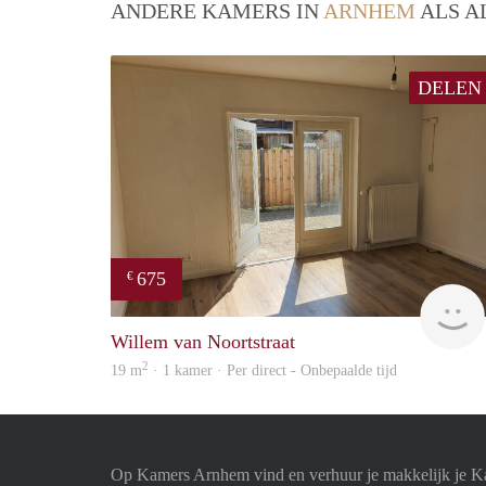
ANDERE KAMERS IN
ARNHEM
ALS A
DELEN
675
€
Willem van Noortstraat
2
19 m
· 1 kamer · Per direct - Onbepaalde tijd
Op Kamers Arnhem vind en verhuur je makkelijk je 