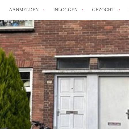
AANMELDEN
INLOGGEN
GEZOCHT
How to translate KamersArnh
Wat is KamersArnhem?
Hoeveel kost het om te reager
Wat is de privacyverklaring 
Berekent KamersArnhem makel
Alle veelgestelde vragen