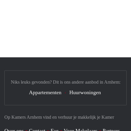
Niks leuks gevonden? Dit is ons andere aanbod in Arnhem:
Appartementen
Huurwoningen
Op Kamers Arnhem vind en verhuur je makkelijk je Kamer
Over ons
Contact
Faq
Voor Makelaars
Partners