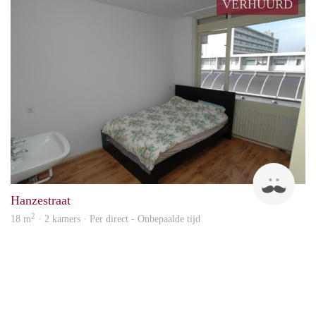
VERHUURD
Ellar
Hanzestraat
2
18 m
· 2 kamers · Per direct - Onbepaalde tijd