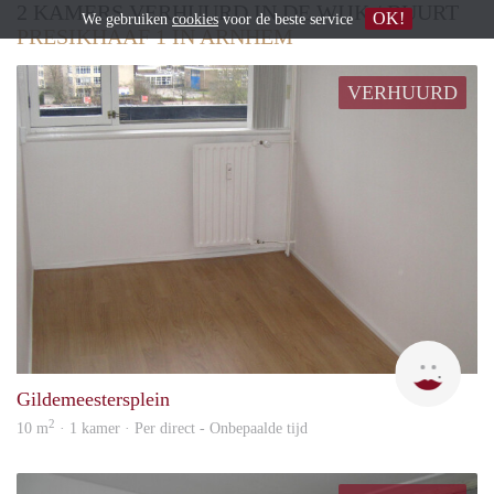
2 KAMERS VERHUURD IN DE WIJK / BUURT
OK!
We gebruiken
cookies
voor de beste service
PRESIKHAAF 1 IN ARNHEM
VERHUURD
Cori
Gildemeestersplein
2
10 m
· 1 kamer · Per direct - Onbepaalde tijd