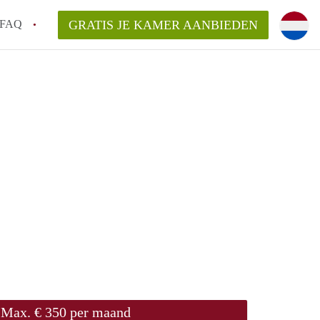
FAQ
GRATIS JE KAMER AANBIEDEN
em!
en op een Kamer in Arnhem?
van KamersArnhem?
aarsvergoeding/bemiddelingsvergoeding?
Max. € 350 per maand