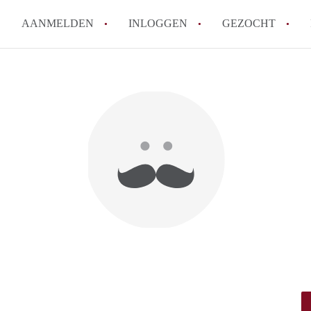
AANMELDEN
INLOGGEN
GEZOCHT
How to translate KamersArnh
Wat is KamersArnhem?
Hoeveel kost het om te reager
Wat is de privacyverklaring 
Berekent KamersArnhem makel
Alle veelgestelde vragen