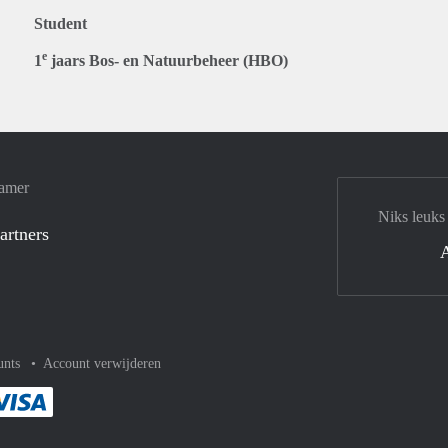
Student
e
1
jaars Bos- en Natuurbeheer (HBO)
Kamer
Niks leuks
artners
unts
Account verwijderen
met Paypal
kelijk af met Mastercard
ent gemakkelijk af met Meastro
Je rekent gemakkelijk af met Visa