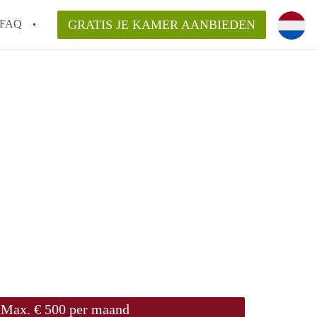
FAQ
GRATIS JE KAMER AANBIEDEN
em!
en op een Kamer in Arnhem?
van KamersArnhem?
aarsvergoeding/bemiddelingsvergoeding?
Max. € 500 per maand