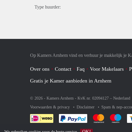
Type huurder:
Op Kamers Arnhem vind en verhuur je makkelijk je 
Over ons
Contact
Faq
Voor Makelaars
P
Gratis je Kamer aanbieden in Arnhem
© 2026 - Kamers Arnhem - KvK nr. 02094127 –
Nederland
Voorwaarden & privacy
Disclaimer
Spam & nep-acco
Je rekent gemakkelijk af 
Je rekent gemak
Je rek
OK!
We gebruiken
cookies
voor de beste service