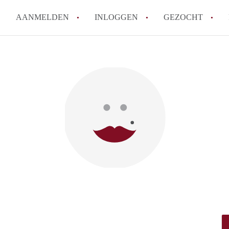
AANMELDEN
INLOGGEN
GEZOCHT
How to translate KamersArnh
Wat is KamersArnhem?
Hoeveel kost het om te reager
Wat is de privacyverklaring 
Berekent KamersArnhem makel
Alle veelgestelde vragen