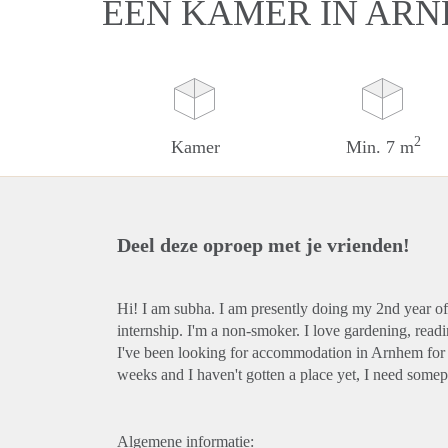
EEN KAMER IN AR
2
Kamer
Min. 7 m
Deel deze oproep met je vrienden!
Hi! I am subha. I am presently doing my 2nd year of
internship. I'm a non-smoker. I love gardening, readi
I've been looking for accommodation in Arnhem for a
weeks and I haven't gotten a place yet, I need some
Algemene informatie: