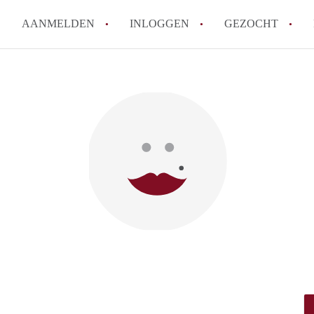
AANMELDEN
INLOGGEN
GEZOCHT
How to translate KamersArnh
Wat is KamersArnhem?
Hoeveel kost het om te reager
Wat is de privacyverklaring 
Berekent KamersArnhem makel
Alle veelgestelde vragen