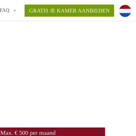
FAQ
GRATIS JE KAMER AANBIEDEN
em!
en op een Kamer in Arnhem?
van KamersArnhem?
aarsvergoeding/bemiddelingsvergoeding?
Max. € 500 per maand