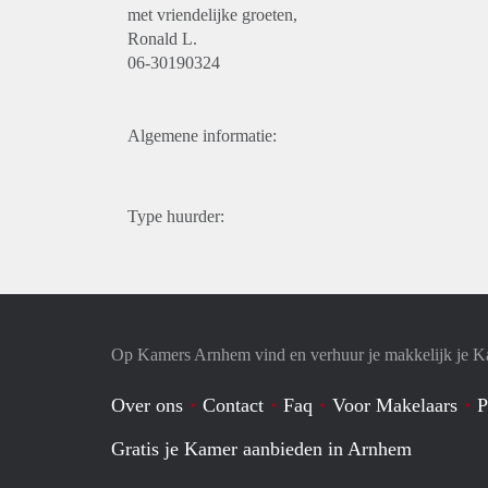
met vriendelijke groeten,
Ronald L.
06-30190324
Algemene informatie:
Type huurder:
Op Kamers Arnhem vind en verhuur je makkelijk je 
Over ons
Contact
Faq
Voor Makelaars
P
Gratis je Kamer aanbieden in Arnhem