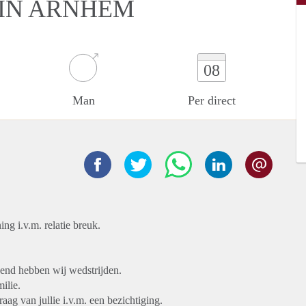
 IN ARNHEM
08
Man
Per direct
g i.v.m. relatie breuk.
kend hebben wij wedstrijden.
ilie.
aag van jullie i.v.m. een bezichtiging.