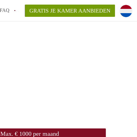
FAQ
GRATIS JE KAMER AANBIEDEN
em!
en op een Kamer in Arnhem?
van KamersArnhem?
aarsvergoeding/bemiddelingsvergoeding?
Max. € 1000 per maand