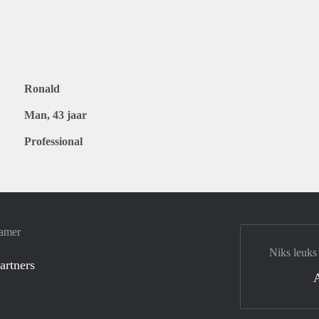
Ronald
Man, 43 jaar
Professional
Kamer
Niks leuks
artners