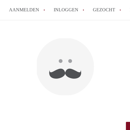
AANMELDEN
INLOGGEN
GEZOCHT
How to translate KamersArnh
Wat is KamersArnhem?
Hoeveel kost het om te reager
Wat is de privacyverklaring 
Berekent KamersArnhem makel
Alle veelgestelde vragen