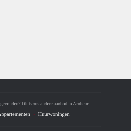
 gevonden? Dit is ons andere aanbod in Arnhem:
Appartementen
Huurwoningen