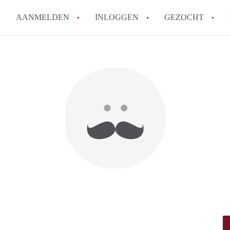
AANMELDEN
INLOGGEN
GEZOCHT
How to translate KamersArnh
Wat is KamersArnhem?
Hoeveel kost het om te reager
Wat is de privacyverklaring 
Berekent KamersArnhem makel
Alle veelgestelde vragen