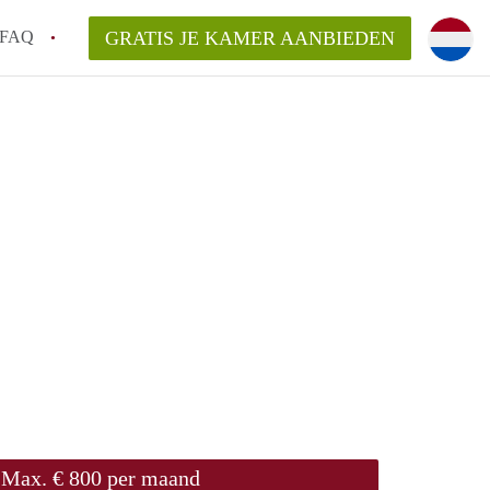
FAQ
GRATIS JE KAMER AANBIEDEN
em!
en op een Kamer in Arnhem?
van KamersArnhem?
aarsvergoeding/bemiddelingsvergoeding?
Max. € 800 per maand