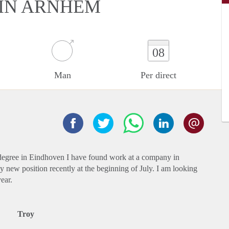
 IN ARNHEM
08
Man
Per direct
 degree in Eindhoven I have found work at a company in
y new position recently at the beginning of July. I am looking
ear.
Troy