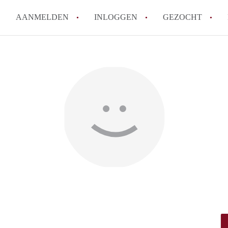
AANMELDEN
INLOGGEN
GEZOCHT
How to translate KamersArnh
Wat is KamersArnhem?
Hoeveel kost het om te reager
Wat is de privacyverklaring 
Berekent KamersArnhem makel
Alle veelgestelde vragen