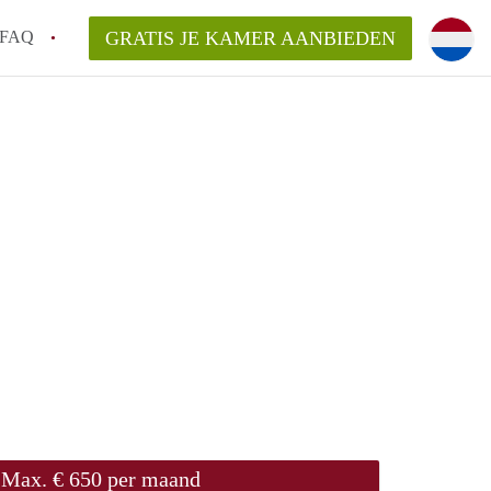
FAQ
GRATIS JE KAMER AANBIEDEN
em!
en op een Kamer in Arnhem?
van KamersArnhem?
aarsvergoeding/bemiddelingsvergoeding?
Max. € 650 per maand