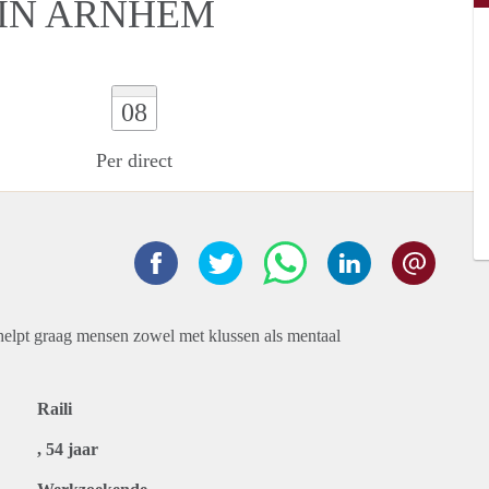
 IN ARNHEM
08
Per direct
helpt graag mensen zowel met klussen als mentaal
Raili
, 54 jaar