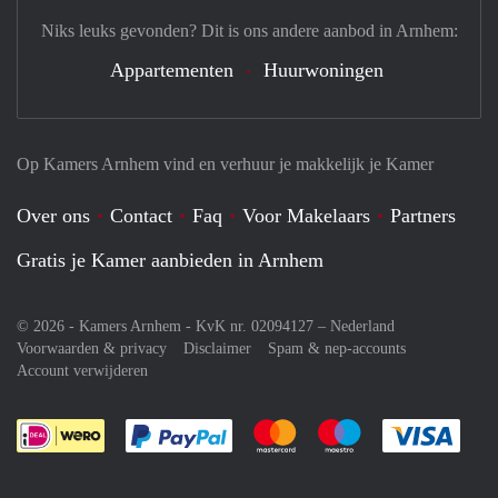
Niks leuks gevonden? Dit is ons andere aanbod in Arnhem:
Appartementen
Huurwoningen
Op Kamers Arnhem vind en verhuur je makkelijk je Kamer
Over ons
Contact
Faq
Voor Makelaars
Partners
Gratis je Kamer aanbieden in Arnhem
© 2026 - Kamers Arnhem - KvK nr. 02094127 –
Nederland
Voorwaarden & privacy
Disclaimer
Spam & nep-accounts
Account verwijderen
Je rekent gemakkelijk af met Paypal
Je rekent gemakkelijk af met M
Je rekent gemakkelij
Je re