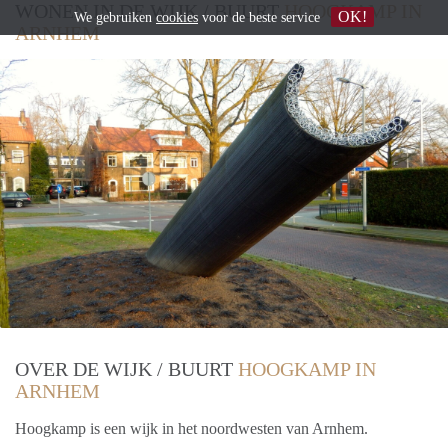
WONEN IN DE WIJK / BUURT
HOOGKAMP IN
OK!
We gebruiken
cookies
voor de beste service
ARNHEM
OVER DE WIJK / BUURT
HOOGKAMP IN
ARNHEM
Hoogkamp is een wijk in het noordwesten van Arnhem.