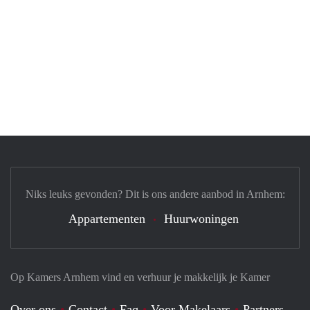
Niks leuks gevonden? Dit is ons andere aanbod in Arnhem:
Appartementen
Huurwoningen
Op Kamers Arnhem vind en verhuur je makkelijk je Kamer
Over ons
Contact
Faq
Voor Makelaars
Partners