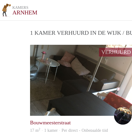
KAMERS
ARNHEM
1 KAMER VERHUURD IN DE WIJK / 
VERHUURD
Bouwmeesterstraat
2
17 m
· 1 kamer · Per direct - Onbepaalde tijd