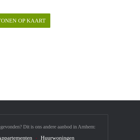
TONEN OP KAART
 gevonden? Dit is ons andere aanbod in Arnhem:
Appartementen
Huurwoningen