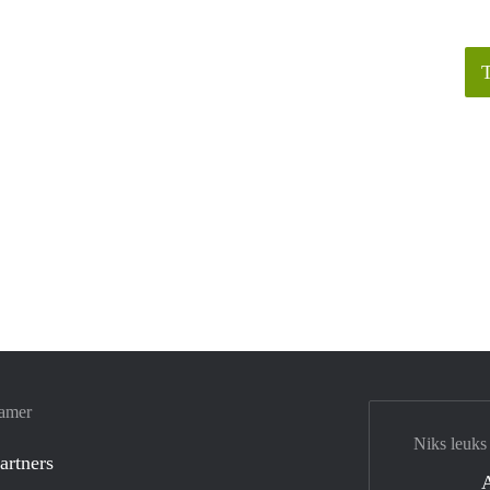
Kamer
Niks leuks
artners