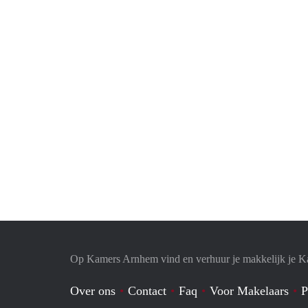
Op Kamers Arnhem vind en verhuur je makkelijk je 
Over ons
Contact
Faq
Voor Makelaars
P