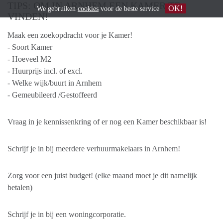
TIPS: OM IN ARNHEM EEN KAMER TE
OK!
We gebruiken
cookies
voor de beste service
VINDEN!
Maak een zoekopdracht voor je Kamer!
- Soort Kamer
- Hoeveel M2
- Huurprijs incl. of excl.
- Welke wijk/buurt in Arnhem
- Gemeubileerd /Gestoffeerd
Vraag in je kennissenkring of er nog een Kamer beschikbaar is!
Schrijf je in bij meerdere verhuurmakelaars in Arnhem!
Zorg voor een juist budget! (elke maand moet je dit namelijk
betalen)
Schrijf je in bij een woningcorporatie.