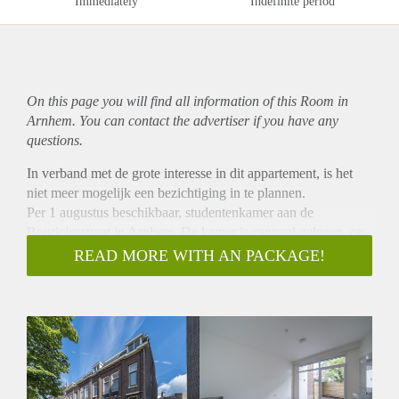
Immediately
Indefinite period
On this page you will find all information of this Room in
Arnhem. You can contact the advertiser if you have any
questions.
In verband met de grote interesse in dit appartement, is het
niet meer mogelijk een bezichtiging in te plannen.
Per 1 augustus beschikbaar, studentenkamer aan de
Bouriciusstraat in Arnhem. De kamer is centraal gelegen, op
loopafstand van het centraal station en binnenstad van
READ MORE WITH AN PACKAGE!
Arnhem.
De kamer is reeds gerenoveerd en is voorzien van een nette
laminaat vloer, eigen wastafel en koelkast.
Er is een gedeelde keuken, badkamer en tuin.
Bijzonderheden:
Huurprijs € 355,00 is exclusief € 125,00 voorschot