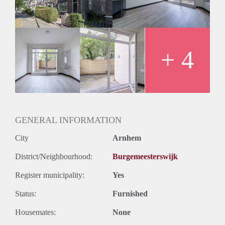
g/w/e/internet, witgoed, schoonmaak en servicekosten |
Borgsom 1 maand huur | Huisdieren niet toegestaan |
Maximaal 1 persoon | Alleen geschikt voor studenten |
+ 4
GENERAL INFORMATION
City
Arnhem
District/Neighbourhood:
Burgemeesterswijk
Register municipality:
Yes
Status:
Furnished
Housemates:
None