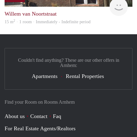
Verh
Willem van Noortstraat
2
15 m
· 1 room · Immediately - Indefinite period
Couldn't find anything? These are our other offers in
Arnhem:
Apartments
Rental Properties
Find your Room on Rooms Arnhem
About us
Contact
Faq
For Real Estate Agents/Realtors