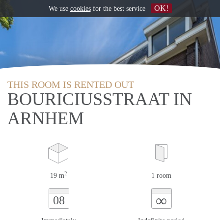
OK!
We use
cookies
for the best service
THIS ROOM IS RENTED OUT
BOURICIUSSTRAAT IN
ARNHEM
2
19 m
1 room
∞
08