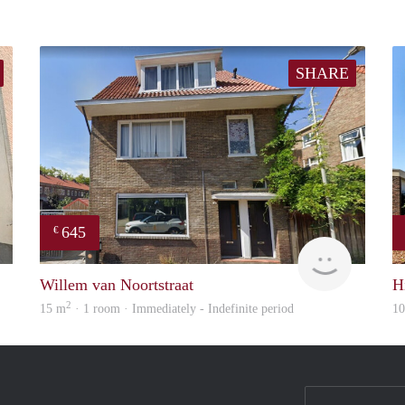
SHARE
645
€
Verhome
Verhome
Willem van Noortstraat
H
2
15 m
· 1 room · Immediately - Indefinite period
1