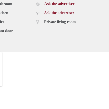
athroom
Ask the advertiser
tchen
Ask the advertiser
let
Private living room
ont door