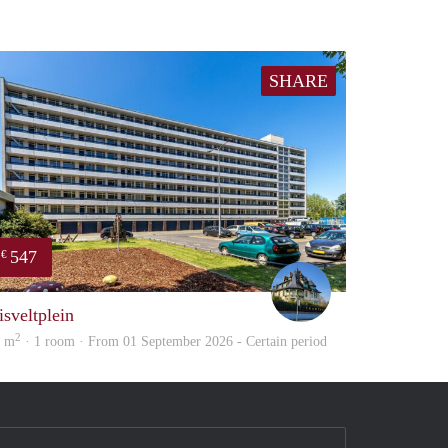
SHARE
547
€
James
isveltplein
2
0 m
· 1 room · From 01 September 2026 - Certain period