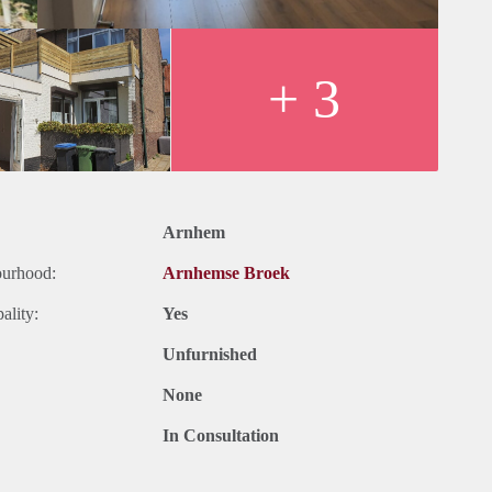
+ 3
Arnhem
ourhood:
Arnhemse Broek
ality:
Yes
Unfurnished
None
In Consultation