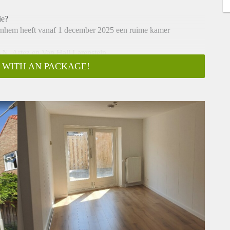
ie?
rnhem heeft vanaf 1 december 2025 een ruime kamer
AN, Artez en Van Hall Larenstein.
 WITH AN PACKAGE!
vicekosten
nl en vraag een bezichtiging aan!