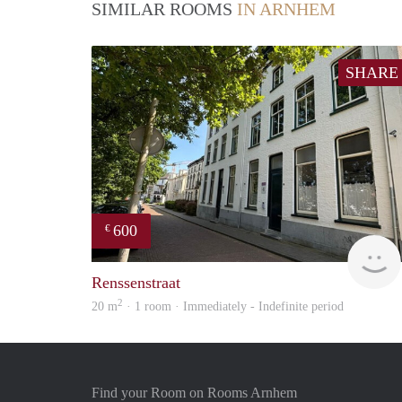
SIMILAR ROOMS
IN ARNHEM
SHARE
600
€
Renssenstraat
2
20 m
· 1 room · Immediately - Indefinite period
Find your Room on Rooms Arnhem