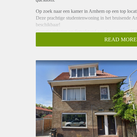
Op zoek naar een kamer in Arnhem op een top locat
Deze prachtige studentenwoning in het bruisende A
beschikbaar!
Gunstig gelegen op fietsafstand van het centrum, H
Bijzonderheden:
READ MORE
- Beschikbaar per: 1 december 2025
- Huurprijs: €650,- inclusief voorschot g/w/e en ser
- Waarborgsom: €650,-
- Minimale huurperiode: 12 mnd.
- Aantal kamers: 1
- Gezamenlijk terras grenzend aan de keuken
- Huisdieren zijn niet toegestaan
- Geschikt voor 1 studerend persoon
Heb jij interesse?
Maak dan een account aan op www.verhomevastgoed.