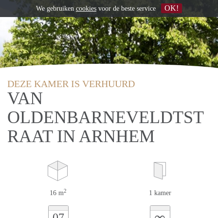
OK!
We gebruiken
cookies
voor de beste service
DEZE KAMER IS VERHUURD
VAN
OLDENBARNEVELDTST
RAAT IN ARNHEM
2
16 m
1 kamer
∞
07