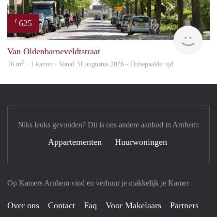
625
€
Verh
Van Oldenbarneveldtstraat
2
16 m
· 1 kamer · Vanaf 31 augustus 2026 - Onbepaalde tijd
Niks leuks gevonden? Dit is ons andere aanbod in Arnhem:
Appartementen
Huurwoningen
Op Kamers Arnhem vind en verhuur je makkelijk je Kamer
Over ons
Contact
Faq
Voor Makelaars
Partners