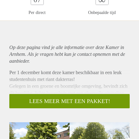
Per direct
Onbepaalde tijd
Op deze pagina vind je alle informatie over deze Kamer in
Arnhem. Als je vragen hebt kun je contact opnemen met de
aanbieder.
Per 1 december komt deze kamer beschikbaar in een leuk
studentenhuis met riant dakterras!
Gelegen in een groene en boomrijke omgeving, bevindt zich
dit heerlijke, lichte bovenhuis met een sfeervolle uitstraling.
Het huis beschikt in totaal over 5 studentenkamers, een
LEES MEER MET EEN PAKKET!
functionele keuken met diverse inbouwapparatuur en een
praktische badkamer. Voeg daarbij het zonnige balkon en het
dakterras, en het woonplezier is compleet
Jouw kamer: