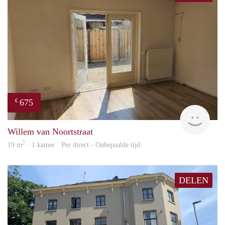
675
€
Verh
Willem van Noortstraat
2
19 m
· 1 kamer · Per direct - Onbepaalde tijd
DELEN