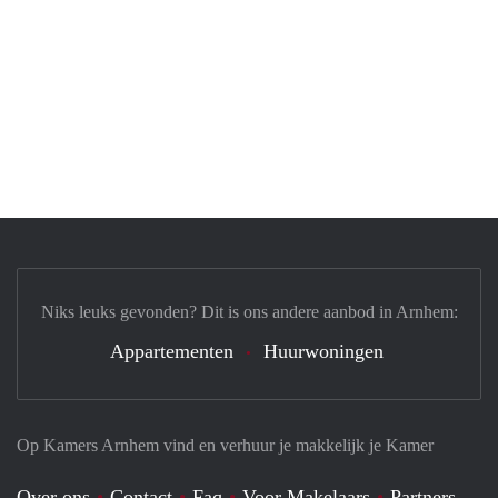
Niks leuks gevonden? Dit is ons andere aanbod in Arnhem:
Appartementen
Huurwoningen
Op Kamers Arnhem vind en verhuur je makkelijk je Kamer
Over ons
Contact
Faq
Voor Makelaars
Partners