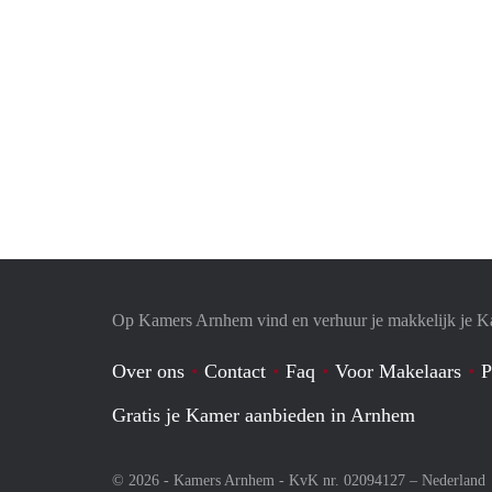
Op Kamers Arnhem vind en verhuur je makkelijk je 
Over ons
Contact
Faq
Voor Makelaars
P
Gratis je Kamer aanbieden in Arnhem
© 2026 - Kamers Arnhem - KvK nr. 02094127 –
Nederland