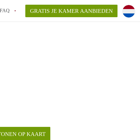
FAQ
GRATIS JE KAMER AANBIEDEN
em!
en op een Kamer in Arnhem?
van KamersArnhem?
aarsvergoeding/bemiddelingsvergoeding?
TONEN OP KAART