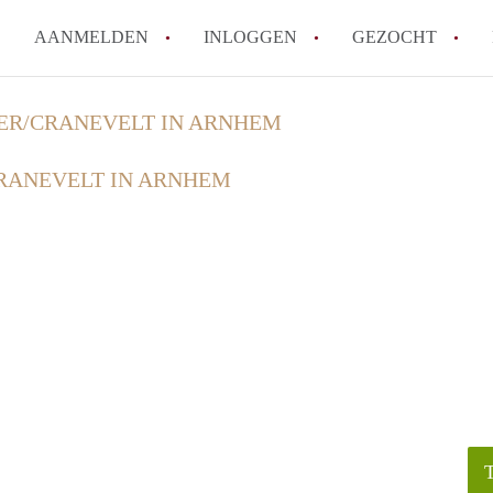
AANMELDEN
INLOGGEN
GEZOCHT
How to translate KamersArnh
ER/CRANEVELT IN ARNHEM
Wat is KamersArnhem?
RANEVELT IN ARNHEM
Hoeveel kost het om te reager
Wat is de privacyverklaring 
Berekent KamersArnhem makel
Alle veelgestelde vragen