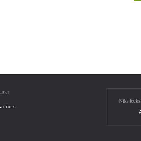
Kamer
Niks leuks
artners