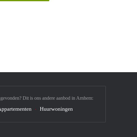
 gevonden? Dit is ons andere aanbod in Arnhem:
Appartementen
Huurwoningen